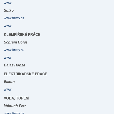
www
Sulko
www.firmy.cz
www
KLEMPÍŘSKÉ PRÁCE
Schram Horst
www.firmy.cz
www
Baláž Honza
ELEKTRIKÁŘSKÉ PRÁCE
Elikon
www
VODA, TOPENÍ
Valouch Petr
www.firmy.cz