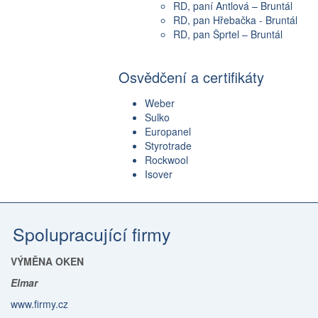
RD, paní Antlová – Bruntál
RD, pan Hřebačka - Bruntál
RD, pan Šprtel – Bruntál
Osvědčení a certifikáty
Weber
Sulko
Europanel
Styrotrade
Rockwool
Isover
Spolupracující firmy
VÝMĚNA OKEN
Elmar
www.firmy.cz